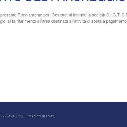
el presente Regolamento per: Gestore: si intende la società S.I.G.T. 
io: si fa riferimento all’area destinata all’attività di sosta a pagamento 
07254940633 . Tutti i diritti riservati.