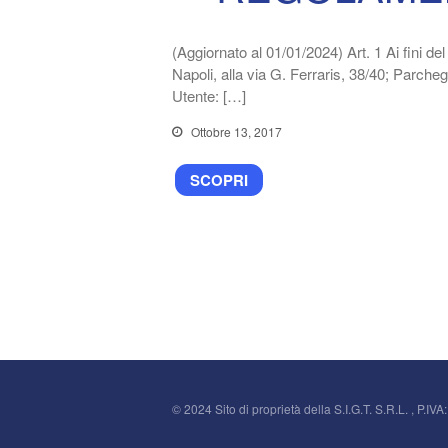
(Aggiornato al 01/01/2024) Art. 1 Ai fini d
Napoli, alla via G. Ferraris, 38/40; Parchegg
Utente: […]
Ottobre 13, 2017
SCOPRI
© 2024 Sito di proprietà della S.I.G.T. S.R.L. , P.IVA: 