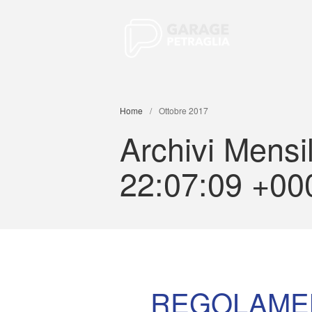
Garage Pet
Park The Car An
Home
/
Ottobre 2017
Archivi Mensi
22:07:09 +0
REGOLAMEN