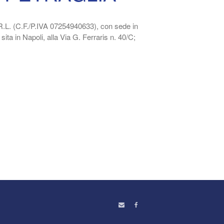
S.R.L. (C.F./P.IVA 07254940633), con sede in
sita in Napoli, alla Via G. Ferraris n. 40/C;
REGOLAMENTO DEL
PARCHEGGIO PETRAGLIA
Ottobre 2017