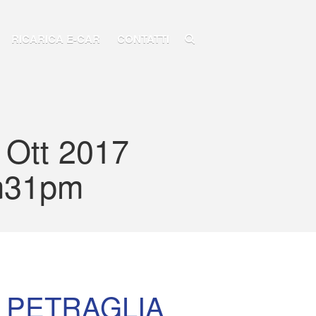
RICARICA E-CAR
CONTATTI
HOME
TARIFFE
AGEVOLAZIONI
RICARICA E-CAR
 Ott 2017
CONTATTI
m31pm
 PETRAGLIA